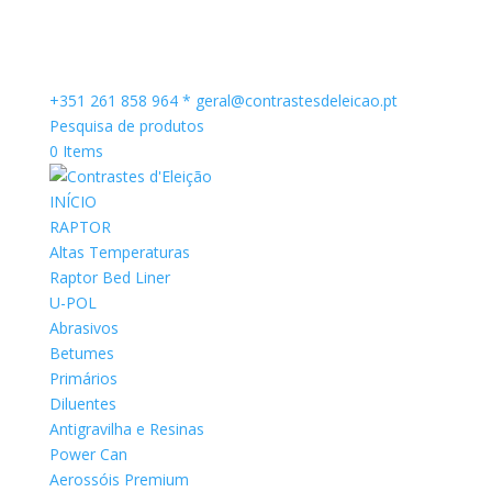
+351 261 858 964 *
geral@contrastesdeleicao.pt
Pesquisa de produtos
0 Items
INÍCIO
RAPTOR
Altas Temperaturas
Raptor Bed Liner
U-POL
Abrasivos
Betumes
Primários
Diluentes
Antigravilha e Resinas
Power Can
Aerossóis Premium