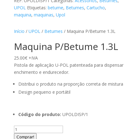
REF:
UPOLDISP/1
Categorias:
Acessórios
,
Betumes
,
UPOL
Etiquetas:
betume
,
Betumes
,
Cartucho
,
maquina
,
maquinas
,
Upol
Início
/
UPOL
/
Betumes
/ Maquina P/Betume 1.3L
Maquina P/Betume 1.3L
25.00
€
+IVA
Pistola de aplicação U-POL patenteada para dispensar
enchimento e endurecedor.
Distribui o produto na proporção correta de mistura
Design pequeno e portátil
Código do produto:
UPOLDISP/1
Quantidade
de
Comprar!