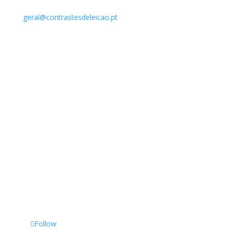
E-mail
geral@contrastesdeleicao.pt
Horário
Segunda a Sexta:
9:00 - 12:30 / 14:30 - 19:00
Contactos
Follow