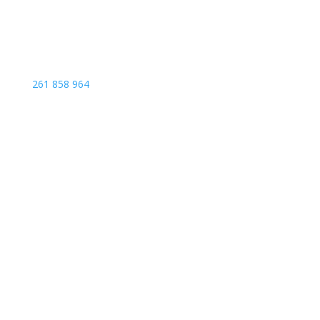
Telefone
261 858 964
(Chamada para rede fixa nacional)
Endereço
Rua Principal, 24 - Edifício S.João Batista, loja 3
Assenta, 2560-191, S. Pedro da Cadeira, Portugal