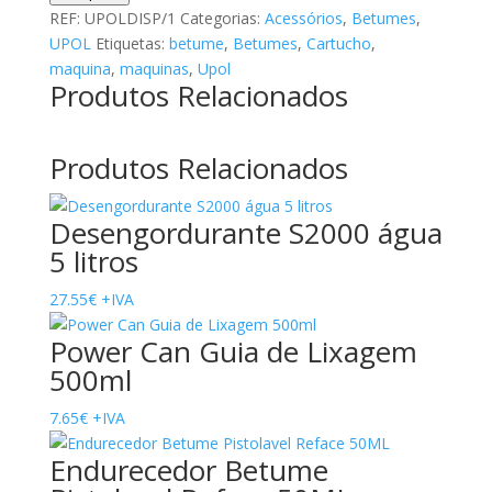
Maquina
REF:
UPOLDISP/1
Categorias:
Acessórios
,
Betumes
,
P/Betume
UPOL
Etiquetas:
betume
,
Betumes
,
Cartucho
,
1.3L
maquina
,
maquinas
,
Upol
Produtos Relacionados
Produtos Relacionados
Desengordurante S2000 água
5 litros
27.55
€
+IVA
Power Can Guia de Lixagem
500ml
7.65
€
+IVA
Endurecedor Betume