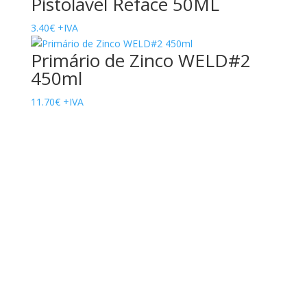
Pistolavel Reface 50ML
3.40
€
+IVA
Primário de Zinco WELD#2
450ml
11.70
€
+IVA
O seu automóvel merece o melhor
Quer disfarçar as imperfeições do seu
automóvel
?
Saiba mais
Qualidade ao melhor preço
A melhor seleção de produtos de cuidado automóvel
ao melhor preço
Contacte-nos