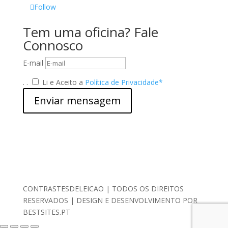
Follow
Tem uma oficina? Fale
Connosco
E-mail
.
.
Li e Aceito a
Política de Privacidade*
Enviar mensagem
Declaração de Privacidade
|
Política de Cookies
|
Termos e Condições
|
Centro de Arbitragem
|
Livro
de Reclamações
*Chamada para rede móvel nacional
CONTRASTESDELEICAO | TODOS OS DIREITOS
RESERVADOS | DESIGN E DESENVOLVIMENTO POR
BESTSITES.PT