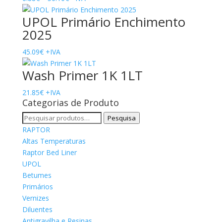
range:
UPOL Primário Enchimento
6.88€
2025
through
50.10€
45.09
€
+IVA
Wash Primer 1K 1LT
21.85
€
+IVA
Categorias de Produto
Pesquisar
Pesquisa
por:
RAPTOR
Altas Temperaturas
Raptor Bed Liner
UPOL
Betumes
Primários
Vernizes
Diluentes
Antigravilha e Resinas