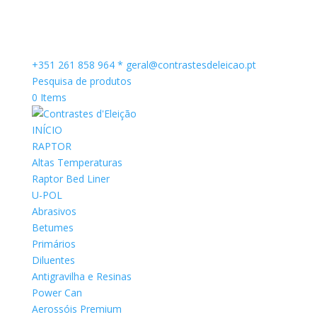
+351 261 858 964 *
geral@contrastesdeleicao.pt
Pesquisa de produtos
0 Items
INÍCIO
RAPTOR
Altas Temperaturas
Raptor Bed Liner
U-POL
Abrasivos
Betumes
Primários
Diluentes
Antigravilha e Resinas
Power Can
Aerossóis Premium