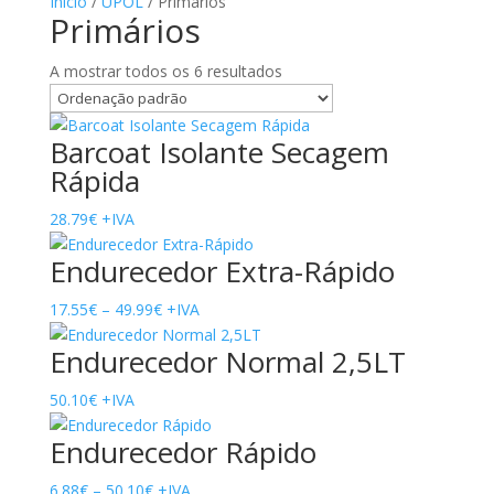
Início
/
UPOL
/ Primários
Primários
A mostrar todos os 6 resultados
Barcoat Isolante Secagem
Rápida
28.79
€
+IVA
Endurecedor Extra-Rápido
Price
17.55
€
–
49.99
€
+IVA
range:
Endurecedor Normal 2,5LT
17.55€
through
50.10
€
+IVA
49.99€
Endurecedor Rápido
Price
6.88
€
–
50.10
€
+IVA