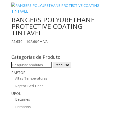
25.65€
through
102.60€
RANGERS POLYURETHANE
PROTECTIVE COATING
TINTAVEL
Price
25.65
€
–
102.60
€
+IVA
range:
25.65€
Categorias de Produto
through
102.60€
Pesquisar
Pesquisa
por:
RAPTOR
Altas Temperaturas
Raptor Bed Liner
UPOL
Betumes
Primários