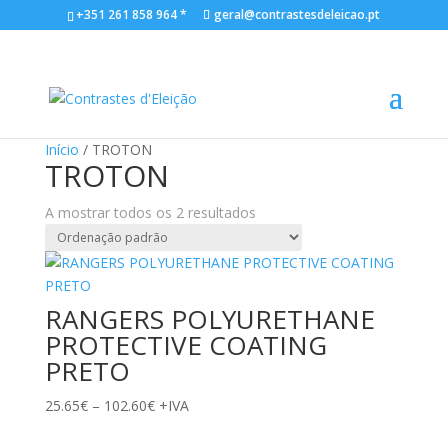
+351 261 858 964 *
geral@contrastesdeleicao.pt
Início
/ TROTON
TROTON
A mostrar todos os 2 resultados
RANGERS POLYURETHANE
PROTECTIVE COATING
PRETO
Price
25.65
€
–
102.60
€
+IVA
range: