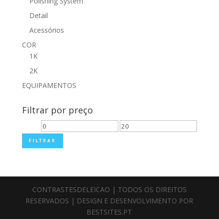
Polishing System
Detail
Acessórios
COR
1K
2K
EQUIPAMENTOS
Filtrar por preço
Preço
Preço
mínimo
máximo
FILTRAR
CONTRASTESDELEICAO | TODOS OS DIREITOS
RESERVADOS | DESIGN E DESENVOLVIMENTO POR
BESTSITES.PT