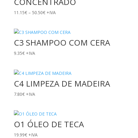
CONCENTRADO
Price
11.15
€
–
50.50
€
+IVA
range:
11.15€
through
C3 SHAMPOO COM CERA
50.50€
9.35
€
+IVA
C4 LIMPEZA DE MADEIRA
7.80
€
+IVA
O1 ÓLEO DE TECA
19.99
€
+IVA