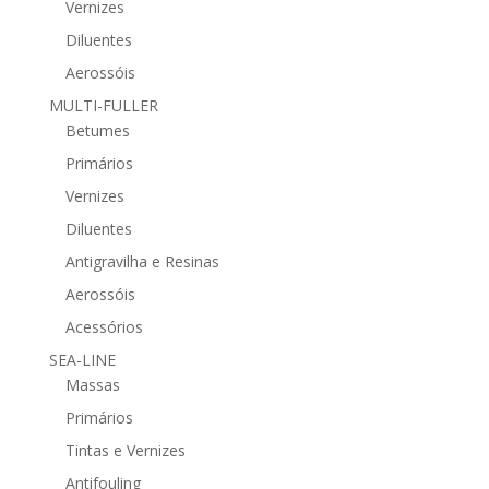
Vernizes
Diluentes
Aerossóis
MULTI-FULLER
Betumes
Primários
Vernizes
Diluentes
Antigravilha e Resinas
Aerossóis
Acessórios
SEA-LINE
Massas
Primários
Tintas e Vernizes
Antifouling