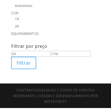
Acessórios
COR
1K
2K
EQUIPAMENTOS
Filtrar por preço
Preço
Preço
mínimo
máximo
Filtrar
CONTRASTESDELEICAO | TODOS OS DIREITOS
RESERVADOS | DESIGN E DESENVOLVIMENTO POR
BESTSITES.PT