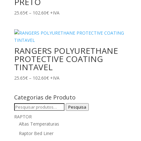
PRETO
Price
25.65
€
–
102.60
€
+IVA
range:
25.65€
through
102.60€
RANGERS POLYURETHANE
PROTECTIVE COATING
TINTAVEL
Price
25.65
€
–
102.60
€
+IVA
range:
25.65€
Categorias de Produto
through
102.60€
Pesquisar
Pesquisa
por:
RAPTOR
Altas Temperaturas
Raptor Bed Liner