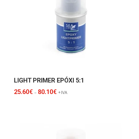
LIGHT PRIMER EPÓXI 5:1
Price
25.60
€
80.10
€
–
+IVA
range:
25.60€
through
80.10€