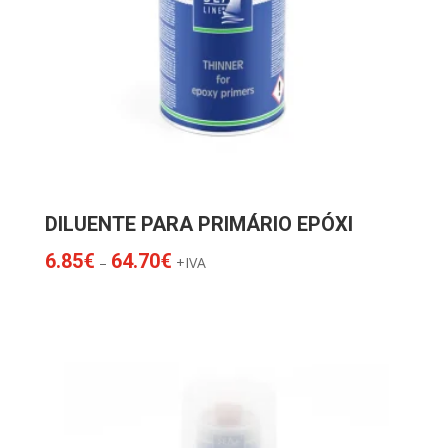
DILUENTE PARA PRIMÁRIO EPÓXI
Price
6.85
€
64.70
€
–
+IVA
range:
6.85€
through
64.70€