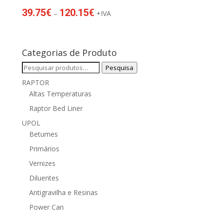
Price
39.75
€
120.15
€
–
+IVA
range:
39.75€
through
Categorias de Produto
120.15€
Pesquisar
Pesquisa
por:
RAPTOR
Altas Temperaturas
Raptor Bed Liner
UPOL
Betumes
Primários
Vernizes
Diluentes
Antigravilha e Resinas
Power Can