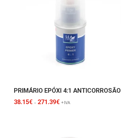
PRIMÁRIO EPÓXI 4:1 ANTICORROSÃO
Price
38.15
€
271.39
€
–
+IVA
range:
38.15€
through
271.39€