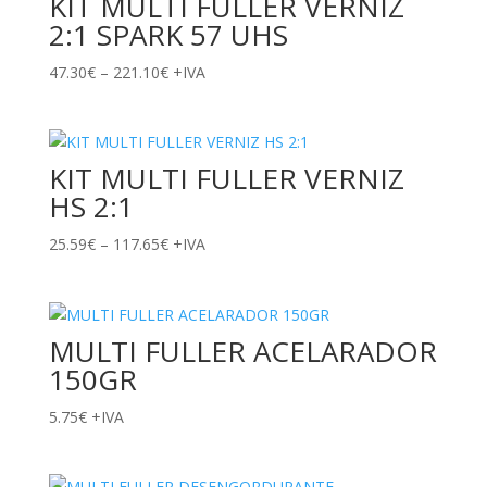
KIT MULTI FULLER VERNIZ
2:1 SPARK 57 UHS
Price
47.30
€
–
221.10
€
+IVA
range:
47.30€
through
KIT MULTI FULLER VERNIZ
221.10€
HS 2:1
Price
25.59
€
–
117.65
€
+IVA
range:
25.59€
through
MULTI FULLER ACELARADOR
117.65€
150GR
5.75
€
+IVA