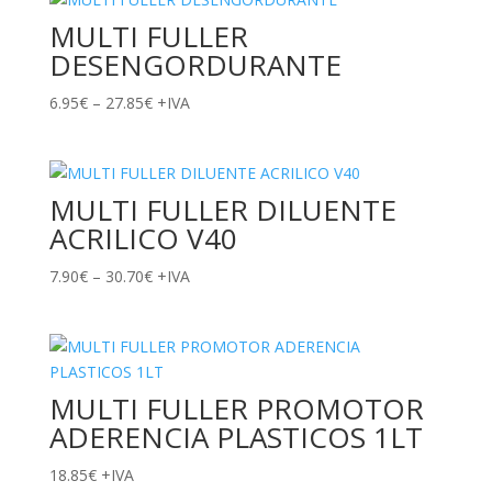
MULTI FULLER
DESENGORDURANTE
Price
6.95
€
–
27.85
€
+IVA
range:
6.95€
through
MULTI FULLER DILUENTE
27.85€
ACRILICO V40
Price
7.90
€
–
30.70
€
+IVA
range:
7.90€
through
30.70€
MULTI FULLER PROMOTOR
ADERENCIA PLASTICOS 1LT
18.85
€
+IVA