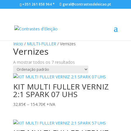
+351 261 858 964 *
geral@contrastesdeleicao.pt
Início
/
MULTI-FULLER
/ Vernizes
Vernizes
A mostrar todos os 7 resultados
KIT MULTI FULLER VERNIZ
2:1 SPARK 07 UHS
Price
32.85
€
–
154.70
€
+IVA
range:
32.85€
through
154.70€