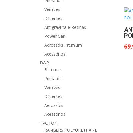
Primários
Vernizes
Diluentes
Antigravilha e Resinas
AN
PO
Power Can
Aerossóis Premium
69.
Acessórios
D&R
Betumes
Primários
Vernizes
Diluentes
Aerossóis
Acessórios
TROTON
RANGERS POLYURETHANE