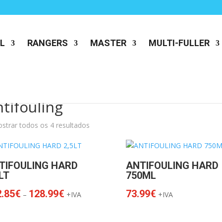
L
RANGERS
MASTER
MULTI-FULLER
tifouling
strar todos os 4 resultados
TIFOULING HARD
ANTIFOULING HARD
LT
750ML
Price
.85
€
128.99
€
73.99
€
–
+IVA
+IVA
range:
122.85€