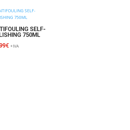
through
128.99€
TIFOULING SELF-
LISHING 750ML
99
€
+IVA