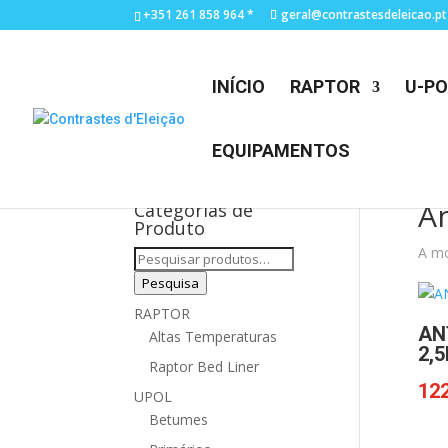
+351 261 858 964 *
geral@contrastesdeleicao.pt
INÍCIO
RAPTOR
U-PO
EQUIPAMENTOS
An
Categorias de
Produto
A mo
Pesquisar
por:
Pesquisa
RAPTOR
AN
Altas Temperaturas
2,5
Raptor Bed Liner
122
UPOL
Betumes