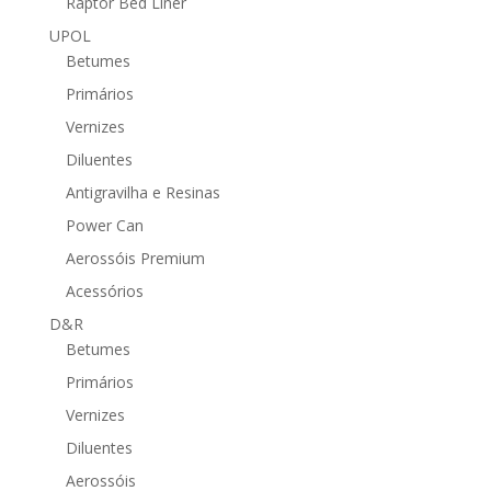
Raptor Bed Liner
UPOL
Betumes
Primários
Vernizes
Diluentes
Antigravilha e Resinas
Power Can
Aerossóis Premium
Acessórios
D&R
Betumes
Primários
Vernizes
Diluentes
Aerossóis