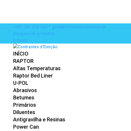
+351 261 858 964 *
geral@contrastesdeleicao.pt
Pesquisa de produtos
0 Items
INÍCIO
RAPTOR
Altas Temperaturas
Raptor Bed Liner
U-POL
Abrasivos
Betumes
Primários
Diluentes
Antigravilha e Resinas
Power Can