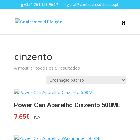
+351 261 858 964 *
geral@contrastesdeleicao.pt
cinzento
A mostrar todos os 5 resultados
Power Can Aparelho Cinzento 500ML
7.65
€
+IVA