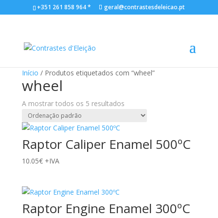
+351 261 858 964 *
geral@contrastesdeleicao.pt
Início
/ Produtos etiquetados com “wheel”
wheel
A mostrar todos os 5 resultados
Raptor Caliper Enamel 500ºC
10.05
€
+IVA
Raptor Engine Enamel 300ºC