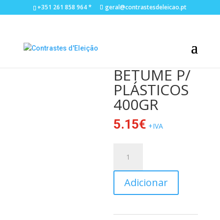
+351 261 858 964 *
geral@contrastesdeleicao.pt
BETUME P/
PLÁSTICOS
400GR
5.15
€
+IVA
Quantidade
A
de
l
BETUME
t
Adicionar
P/
e
PLÁSTICOS
r
400GR
n
a