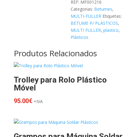
REF:
MF001216
t
Categorias:
Betumes
,
i
MULTI-FULLER
Etiquetas:
v
BETUME P/ PLÁSTICOS
,
e
MULTI FULLER
,
plastico
,
:
Plásticos
Produtos Relacionados
Trolley para Rolo Plástico
Móvel
95.00
€
+IVA
Grampos para Máquina Soldar