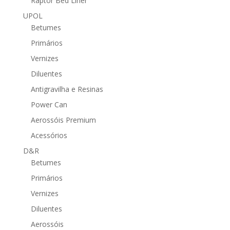
Raptor Bed Liner
UPOL
Betumes
Primários
Vernizes
Diluentes
Antigravilha e Resinas
Power Can
Aerossóis Premium
Acessórios
D&R
Betumes
Primários
Vernizes
Diluentes
Aerossóis