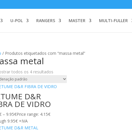
U-POL
RANGERS
MASTER
MULTI-FULLER
o
/ Produtos etiquetados com “massa metal”
assa metal
strar todos os 4 resultados
ETUME D&R
BRA DE VIDRO
€
–
9.95
€
Price range: 4.15€
ugh 9.95€
+IVA