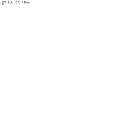
ugh 10.15€
+IVA