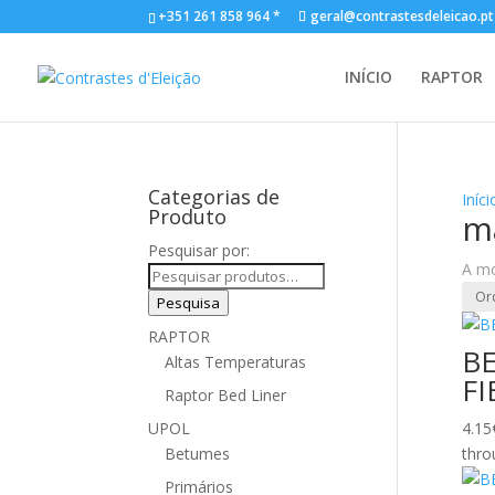
+351 261 858 964 *
geral@contrastesdeleicao.pt
INÍCIO
RAPTOR
Categorias de
Iníci
Produto
m
Pesquisar por:
A mo
Pesquisa
RAPTOR
B
Altas Temperaturas
FI
Raptor Bed Liner
UPOL
4.15
Betumes
thro
Primários