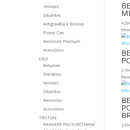
B
Vernizes
M
Diluentes
4.50
Antigravilha e Resinas
thro
Power Can
Aerossóis Premium
Acessórios
B
PO
D&R
Betumes
3.70
Primários
thro
Vernizes
Diluentes
B
Aerossóis
P
Acessórios
B
TROTON
RANGERS POLYURETHANE
3.95