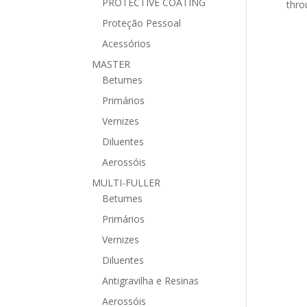
PROTECTIVE COATING
thro
Proteção Pessoal
Acessórios
MASTER
Betumes
Primários
Vernizes
Diluentes
Aerossóis
MULTI-FULLER
Betumes
Primários
Vernizes
Diluentes
Antigravilha e Resinas
Aerossóis