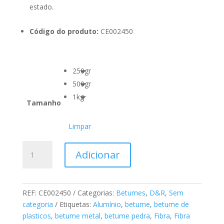
estado.
Código do produto:
CE002450
250gr
500gr
1kg
Tamanho
Limpar
Quantidade
Adicionar
de
BETUME
D&R
FIBRA
REF:
CE002450
Categorias:
Betumes
,
D&R
,
Sem
DE
categoria
Etiquetas:
Alumínio
,
betume
,
betume de
VIDRO
plasticos
,
betume metal
,
betume pedra
,
Fibra
,
Fibra