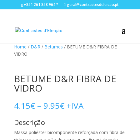
+351 261 858 964 *
geral@contrastesdeleicao.pt
Home
/
D&R
/
Betumes
/ BETUME D&R FIBRA DE
VIDRO
BETUME D&R FIBRA DE
VIDRO
Price
4.15
€
–
9.95
€
+IVA
range:
4.15€
Descrição
through
9.95€
Massa poliéster bicomponente reforçada com fibra de
vidro para reparação de carroçarias. Especialmente