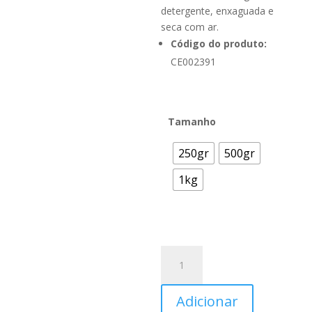
detergente, enxaguada e
seca com ar.
Código do produto:
CE002391
Tamanho
250gr
500gr
1kg
Quantidade
A
de
l
BETUME
t
Adicionar
D&R
e