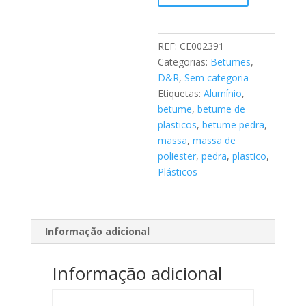
PLASTICO
r
n
a
REF:
CE002391
t
Categorias:
Betumes
,
i
D&R
,
Sem categoria
v
Etiquetas:
Alumínio
,
e
betume
,
betume de
:
plasticos
,
betume pedra
,
massa
,
massa de
poliester
,
pedra
,
plastico
,
Plásticos
Informação adicional
Informação adicional