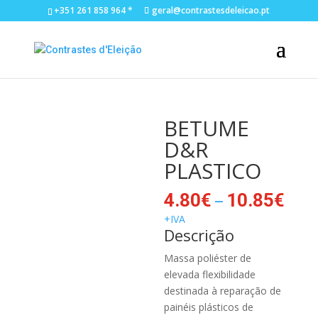
+351 261 858 964 *
geral@contrastesdeleicao.pt
BETUME
D&R
PLASTICO
Pric
–
4.80
€
10.85
€
ran
+IVA
4.8
Descrição
thr
Massa poliéster de
10.
elevada flexibilidade
destinada à reparação de
painéis plásticos de