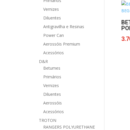
Primários
Vernizes
Diluentes
BE
Antigravilha e Resinas
PO
Power Can
3.7
Aerossóis Premium
Acessórios
D&R
Betumes
Primários
Vernizes
Diluentes
Aerossóis
Acessórios
TROTON
RANGERS POLYURETHANE