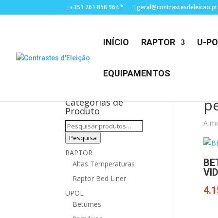
+351 261 858 964 *
geral@contrastesdeleicao.pt
INÍCIO
RAPTOR
U-PO
EQUIPAMENTOS
p
Categorias de
Produto
A mo
Pesquisar
por:
Pesquisa
RAPTOR
BE
Altas Temperaturas
VI
Raptor Bed Liner
4.1
UPOL
Betumes