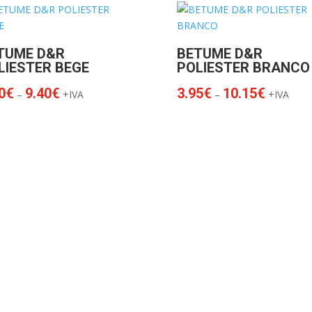
through
10.10€
9.95€
TUME D&R
BETUME D&R
LIESTER BEGE
POLIESTER BRANCO
Price
Price
0
€
9.40
€
3.95
€
10.15
€
–
+IVA
–
+IVA
range:
range:
3.70€
3.95€
through
through
9.40€
10.15€