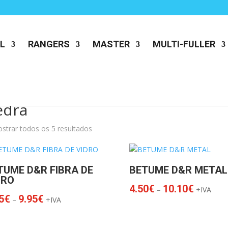
L
RANGERS
MASTER
MULTI-FULLER
edra
strar todos os 5 resultados
TUME D&R FIBRA DE
BETUME D&R METAL
DRO
Price
4.50
€
10.10
€
–
+IVA
Price
range:
5
€
9.95
€
–
+IVA
range:
4.50€
4.15€
through