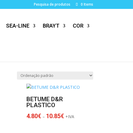
Pesquisa de produtos
0 Items
SEA-LINE
BRAYT
COR
BETUME D&R
PLASTICO
Price
4.80
€
10.85
€
–
+IVA
range:
4.80€